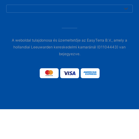
A weboldal tulajdonosa és üzemeltetője az EasyTerra B.V., amely a
hollandiai Leeuwarden kereskedelmi kamaránál (01104443) van
bejegyezve.