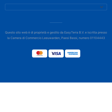
Questo sito web è di proprietà e gestito da EasyTerra B.V. e iscritta presso
la Camera di Commercio Leeuwarden, Paesi Bassi, numero 01104443