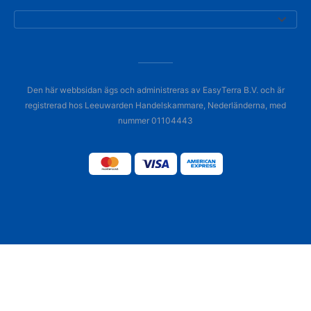
Den här webbsidan ägs och administreras av EasyTerra B.V. och är
registrerad hos Leeuwarden Handelskammare, Nederländerna, med
nummer 01104443