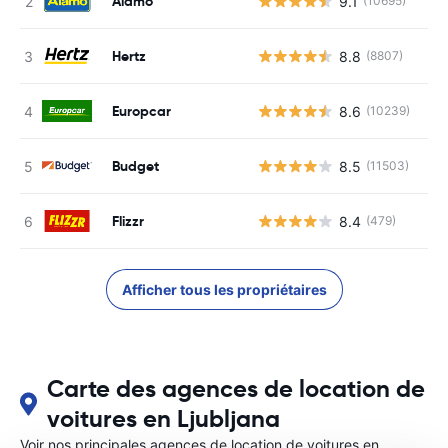
Alamo
9.1
(10695)
Hertz
8.8
(8807)
Europcar
8.6
(10239)
Budget
8.5
(11503)
Flizzr
8.4
(479)
Afficher tous les propriétaires
Carte des agences de location de
voitures en Ljubljana
Voir nos principales agences de location de voitures en