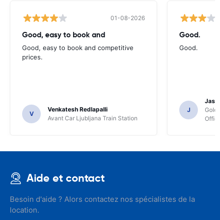
01-08-2026
Good, easy to book and
Good.
Good, easy to book and competitive
Good.
prices.
Jasmi
Venkatesh Redlapalli
J
Gold
V
Avant Car Ljubljana Train Station
Offic
Aide et contact
Besoin d'aide ? Alors contactez nos spécialistes de la
location.