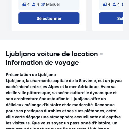
4
4
Manuel
4
4
M
Sélectionner
Sélec
Ljubljana voiture de location -
information de voyage
Présentation de Ljubljana
Ljubljana, la charmante capitale de la Slovénie, est un joyau
caché niché entre les Alpes et la mer Adriatique. Avec sa
vieille ville pittoresque, sa scène culturelle dynamique et
son architecture époustouflante, Ljubljana offre un
délicieux mélange d'histoire et de modernité. Reconnue
pour ses pratiques durables et ses rues piétonnes, cette
ville verte dégage une atmosphère accueillante qui captive
les visiteurs. Que vous soyez un passionné d'histoire, un
amoureux de la nature ou un fin gourmet, Ljubljana a