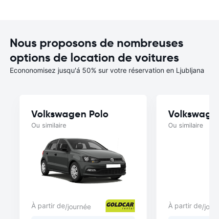
Nous proposons de nombreuses
options de location de voitures
Econonomisez jusqu'á 50% sur votre réservation en Ljubljana
Volkswagen Polo
Volkswage
Ou similaire
Ou similaire
À partir de
À partir de
/journée
/jour