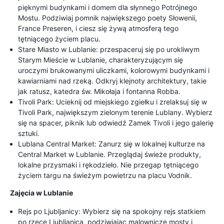
pięknymi budynkami i domem dla słynnego Potrójnego
Mostu. Podziwiaj pomnik największego poety Słowenii,
France Preseren, i ciesz się żywą atmosferą tego
tętniącego życiem placu.
Stare Miasto w Lublanie: przespaceruj się po urokliwym
Starym Mieście w Lublanie, charakteryzującym się
uroczymi brukowanymi uliczkami, kolorowymi budynkami i
kawiarniami nad rzeką. Odkryj klejnoty architektury, takie
jak ratusz, katedra św. Mikołaja i fontanna Robba.
Tivoli Park: Ucieknij od miejskiego zgiełku i zrelaksuj się w
Tivoli Park, największym zielonym terenie Lublany. Wybierz
się na spacer, piknik lub odwiedź Zamek Tivoli i jego galerię
sztuki.
Lublana Central Market: Zanurz się w lokalnej kulturze na
Central Market w Lublanie. Przeglądaj świeże produkty,
lokalne przysmaki i rękodzieło. Nie przegap tętniącego
życiem targu na świeżym powietrzu na placu Vodnik.
Zajęcia w Lublanie
Rejs po Ljubljanicy: Wybierz się na spokojny rejs statkiem
po rzece Ljubljanica, podziwiając malownicze mosty i