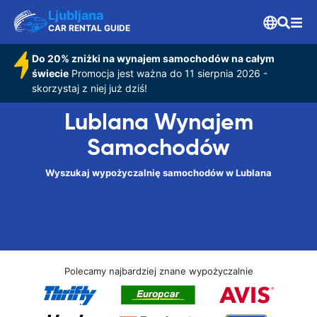
Ljubljana
CAR RENTAL GUIDE
Do 20% zniżki na wynajem samochodów na całym
świecie
Promocja jest ważna do 11 sierpnia 2026 -
skorzystaj z niej już dziś!
Lublana Wynajem
Samochodów
Wyszukaj wypożyczalnię samochodów w Lublana
Polecamy najbardziej znane wypożyczalnie