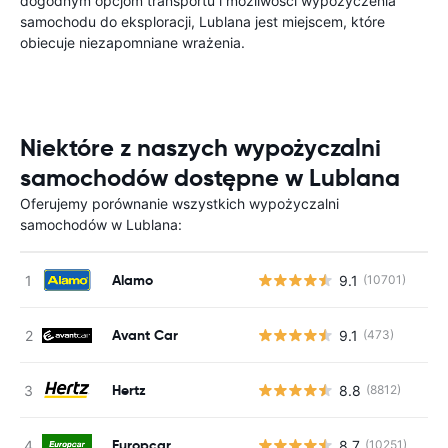
dogodnym opcjom transportu i możliwości wypożyczenia
samochodu do eksploracji, Lublana jest miejscem, które
obiecuje niezapomniane wrażenia.
Niektóre z naszych wypożyczalni
samochodów dostępne w Lublana
Oferujemy porównanie wszystkich wypożyczalni
samochodów w Lublana:
Alamo
9.1
(10701)
Avant Car
9.1
(473)
Hertz
8.8
(8812)
Europcar
8.7
(10251)