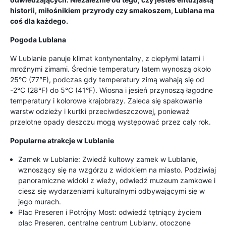
historii, miłośnikiem przyrody czy smakoszem, Lublana ma
coś dla każdego.
Pogoda Lublana
W Lublanie panuje klimat kontynentalny, z ciepłymi latami i
mroźnymi zimami. Średnie temperatury latem wynoszą około
25°C (77°F), podczas gdy temperatury zimą wahają się od
-2°C (28°F) do 5°C (41°F). Wiosna i jesień przynoszą łagodne
temperatury i kolorowe krajobrazy. Zaleca się spakowanie
warstw odzieży i kurtki przeciwdeszczowej, ponieważ
przelotne opady deszczu mogą występować przez cały rok.
Popularne atrakcje w Lublanie
Zamek w Lublanie: Zwiedź kultowy zamek w Lublanie,
wznoszący się na wzgórzu z widokiem na miasto. Podziwiaj
panoramiczne widoki z wieży, odwiedź muzeum zamkowe i
ciesz się wydarzeniami kulturalnymi odbywającymi się w
jego murach.
Plac Preseren i Potrójny Most: odwiedź tętniący życiem
plac Preseren, centralne centrum Lublany, otoczone