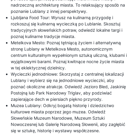
nadrzeczną architekturę miasta. To relaksujący sposób na
poznanie Lublany z innej perspektywy.
Ljubljana Food Tour: Wyrusz na kulinarną przygodę i
rozkoszuj się kulinarną wycieczką po Lublanie. Skosztuj
tradycyjnych słoweńskich potraw, odwiedź lokalne targi i
poznaj kulinarne tradycje miasta.
Metelkova Mesto: Poznaj tętniącą życiem i alternatywną
stronę Lublany w Metelkova Mesto, autonomicznym
centrum kulturalnym wypełnionym sztuką uliczną, klubami i
wyjątkowymi barami. Poznaj kwitnące nocne życie miasta
w tej eklektycznej dzielnicy.
Wycieczki jednodniowe: Skorzystaj z centralnej lokalizacji
Lublany i wybierz się na jednodniowe wycieczki, aby
poznać okoliczne atrakcje. Odwiedź Jezioro Bled, Jaskinię
Postojną lub Park Narodowy Triglav, aby podziwiać
zapierające dech w piersiach piękno przyrody.
Muzea Lublany: Odkryj bogatą historię i dziedzictwo
kulturowe miasta poprzez jego muzea. Odwiedź
Słoweńskie Muzeum Narodowe, Muzeum Sztuki
Nowoczesnej lub Galerię Narodową Słowenii, aby zagłębić
się w sztukę, historię i wystawy współczesne.