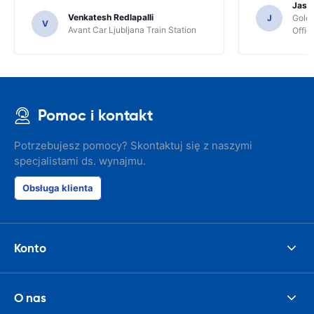
Jasmi
Venkatesh Redlapalli
J
Gold
V
Avant Car Ljubljana Train Station
Offic
Pomoc i kontakt
Potrzebujesz pomocy? Skontaktuj się z naszymi
specjalistami ds. wynajmu.
Obsługa klienta
Konto
O nas