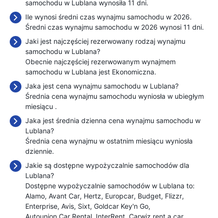
samochodu w Lublana wynosiła 11 dni.
Ile wynosi średni czas wynajmu samochodu w 2026.
Średni czas wynajmu samochodu w 2026 wynosi 11 dni.
Jaki jest najczęściej rezerwowany rodzaj wynajmu
samochodu w Lublana?
Obecnie najczęściej rezerwowanym wynajmem
samochodu w Lublana jest Ekonomiczna.
Jaka jest cena wynajmu samochodu w Lublana?
Średnia cena wynajmu samochodu wyniosła w ubiegłym
miesiącu
.
Jaka jest średnia dzienna cena wynajmu samochodu w
Lublana?
Średnia cena wynajmu w ostatnim miesiącu wyniosła
dziennie.
Jakie są dostępne wypożyczalnie samochodów dla
Lublana?
Dostępne wypożyczalnie samochodów w Lublana to:
Alamo
Avant Car
Hertz
Europcar
Budget
Flizzr
Enterprise
Avis
Sixt
Goldcar Key'n Go
Autounion Car Rental
InterRent
Carwiz rent a car