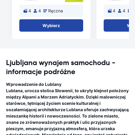
4
4
Ręczna
4
4
Wybierz
Wyb
Ljubljana wynajem samochodu -
informacje podróżne
Wprowadzenie do Lublany
Lublana, urocza stolica Słowenii, to ukryty klejnot położony
między Alpami a Morzem Adriatyckim. Dzięki malowniczej
starówce, tętniącej życiem scenie kulturalnej i
oszałamiającej architekturze Lublana oferuje zachwycającą
mieszankę historii i nowoczesności. To zielone miasto,
znane ze zrównoważonych praktyk i ulic przyjaznych
pieszym, emanuje przyjazną atmosferą, która urzeka
odwiedzających. Niezależnie od tego, czy jesteś entuzjastą