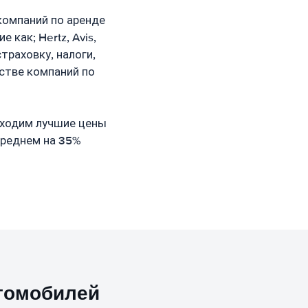
компаний по аренде
как; Hertz, Avis,
страховку, налоги,
стве компаний по
аходим лучшие цены
среднем на 35%
томобилей