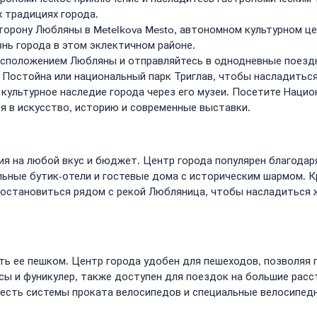
х традициях города.
сторону Любляны в Metelkova Mesto, автономном культурном це
нь города в этом эклектичном районе.
асположением Любляны и отправляйтесь в однодневные поезд
 Постойна или национальный парк Триглав, чтобы насладитьс
культурное наследие города через его музеи. Посетите Нацио
я в искусство, историю и современные выставки.
я на любой вкус и бюджет. Центр города популярен благода
ьные бутик-отели и гостевые дома с историческим шармом. Кр
 остановиться рядом с рекой Любляница, чтобы насладиться
ь ее пешком. Центр города удобен для пешеходов, позволяя 
ы и фуникулер, также доступен для поездок на большие расст
 есть системы проката велосипедов и специальные велосипед