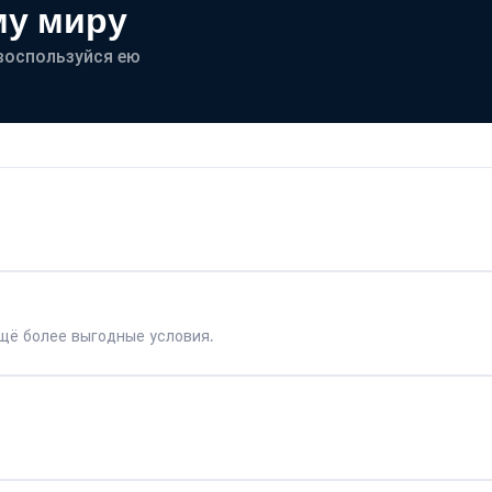
му миру
- воспользуйся ею
щё более выгодные условия.