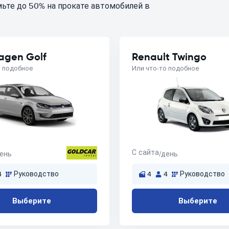
ьте до 50% на прокате автомобилей в
agen Golf
Renault Twingo
о подобное
Или что-то подобное
С сайта
день
/день
4
Руководство
4
4
Руководство
Выберите
Выберите