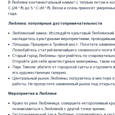
В Любляне континентальный климат с теплым летом и холо
C (28 ° F) до 5 ° C (41 ° F). Весна и осень приносят уме
года.
Любляна: популярные достопримечательности
Люблянский замок: Исследуйте культовый Люблянский з
насладитесь культурными мероприятиями, проводимыми 
Площадь Прешерен и Тройной мост. Посетите оживлен
Полюбуйтесь статуей величайшего словенского поэта 
Старый город Любляны: прогуляйтесь по очаровательн
Откройте для себя архитектурные жемчужины, такие ка
Парк Тиволи: убегите от городской суеты и отдохните 
его художественную галерею.
Центральный рынок Любляны: погрузитесь в местную к
работы. Не пропустите оживленный рынок под открыты
Мероприятия в Любляне
Круиз по реке Любляница: совершите неторопливый кр
познакомиться с Любляной с другой точки зрения.
Гастрономический тур в Любляне: отправляйтесь в га