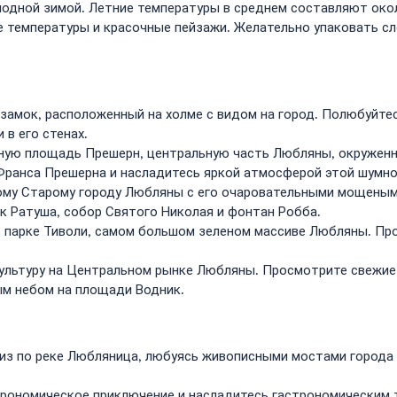
дной зимой. Летние температуры в среднем составляют около 2
ренные температуры и красочные пейзажи. Желательно упаковать с
амок, расположенный на холме с видом на город. Полюбуйтес
в его стенах.
ную площадь Прешерн, центральную часть Любляны, окружен
Франса Прешерна и насладитесь яркой атмосферой этой шумн
ому Старому городу Любляны с его очаровательными мощеным
к Ратуша, собор Святого Николая и фонтан Робба.
в парке Тиволи, самом большом зеленом массиве Любляны. Про
ультуру на Центральном рынке Любляны. Просмотрите свежие
м небом на площади Водник.
уиз по реке Любляница, любуясь живописными мостами города
строномическое приключение и насладитесь гастрономическим