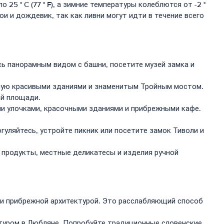
5 ° C (77 ° F), а зимние температуры колеблются от -2 °
лои и дождевик, так как ливни могут идти в течение всего
ь панорамным видом с башни, посетите музей замка и
ную красивыми зданиями и знаменитым Тройным мостом.
ой площади.
и улочками, красочными зданиями и прибрежными кафе.
гуляйтесь, устройте пикник или посетите замок Тиволи и
 продукты, местные деликатесы и изделия ручной
 и прибрежной архитектурой. Это расслабляющий способ
 туром в Любляне. Попробуйте традиционные словенские