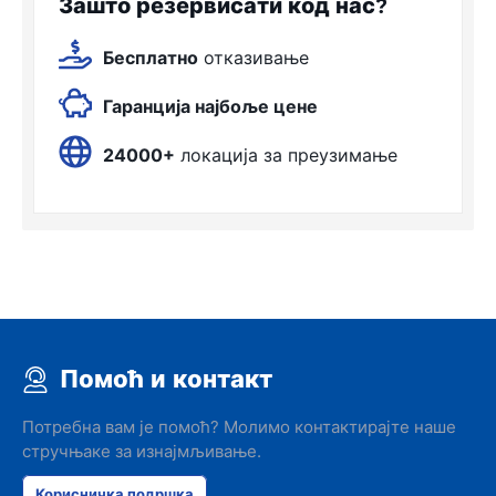
Зашто резервисати код нас?
Бесплатно
отказивање
Гаранција најбоље цене
24000+
локација за преузимање
Помоћ и контакт
Потребна вам је помоћ? Молимо контактирајте наше
стручњаке за изнајмљивање.
Корисничка подршка