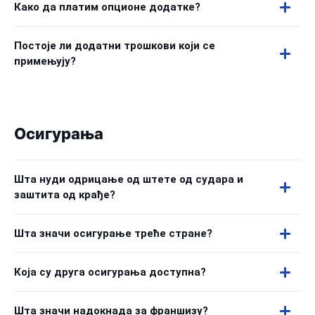
Како да платим опционе додатке?
Постоје ли додатни трошкови који се
примењују?
Осигурања
Шта нуди одрицање од штете од судара и
заштита од крађе?
Шта значи осигурање треће стране?
Која су друга осигурања доступна?
Шта значи надокнада за франшизу?