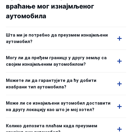
враћање мог изнајмљеног
аутомобила
Шта ми је потребно да преузмем изнајмљени
аутомобил?
Могу ли да пређем границу у другу земљу са
својим изнајмљеним аутомобилом?
Можете ли да гарантујете да ћу добити
изабрани тип аутомобила?
Може ли се изнајмљени аутомобил доставити
на другу локацију као што је мој хотел?
Колико депозита плаћам када преузмем