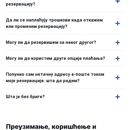
резервацију?
Да ли се наплаћују трошкови када откажем
или променим резервацију?
Могу ли да резервишем за неког другог?
Могу ли да користим друге опције плаћања?
Попунио сам нетачну адресу е-поште током
моје резервације. шта да радим?
Шта је без бриге?
Преузимање, коришћење и