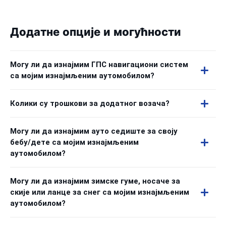
Додатне опције и могућности
Могу ли да изнајмим ГПС навигациони систем
са мојим изнајмљеним аутомобилом?
Колики су трошкови за додатног возача?
Могу ли да изнајмим ауто седиште за своју
бебу/дете са мојим изнајмљеним
аутомобилом?
Могу ли да изнајмим зимске гуме, носаче за
скије или ланце за снег са мојим изнајмљеним
аутомобилом?