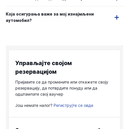
Која осигурања важе за мој изнајмљени
аутомобил?
Управљајте својом
резервацијом
Пријавите се да промените или откажете своју
резервацију, да потврдите понуду или да
одштампате свој ваучер
Још немате налог?
Региструјте се овде