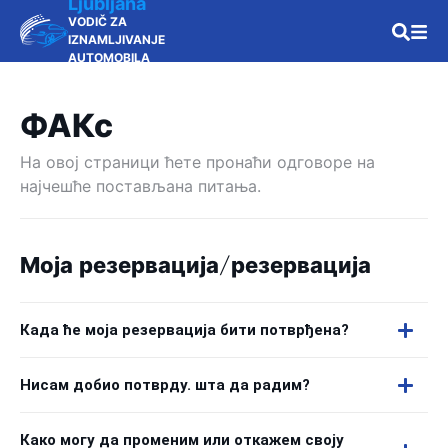
Ljubljana
VODIČ ZA
IZNAMLJIVANJE
AUTOMOBILA
ФАКс
На овој страници ћете пронаћи одговоре на
најчешће постављана питања.
Моја резервација/резервација
Када ће моја резервација бити потврђена?
Нисам добио потврду. шта да радим?
Како могу да променим или откажем своју