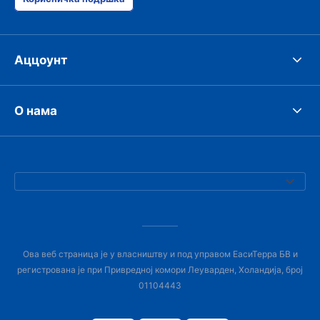
Аццоунт
О нама
Ова веб страница је у власништву и под управом ЕасиТерра БВ и
регистрована је при Привредној комори Леуварден, Холандија, број
01104443