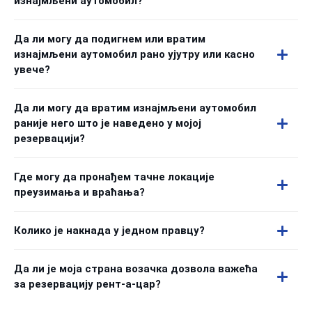
изнајмљени аутомобил?
Да ли могу да подигнем или вратим
изнајмљени аутомобил рано ујутру или касно
увече?
Да ли могу да вратим изнајмљени аутомобил
раније него што је наведено у мојој
резервацији?
Где могу да пронађем тачне локације
преузимања и враћања?
Колико је накнада у једном правцу?
Да ли је моја страна возачка дозвола важећа
за резервацију рент-а-цар?